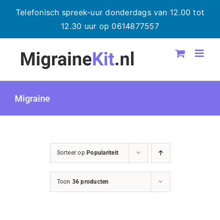
Telefonisch spreek-uur donderdags van 12.00 tot
12.30 uur op 0614877557
Ga
naar
inhoud
Migraine
Sorteer op
Populariteit
Toon
36 producten