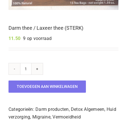
Darm thee / Laxeer thee (STERK)
11.50
9 op voorraad
Darm
thee
TOEVOEGEN AAN WINKELWAGEN
/
Laxeer
thee
Categorieën:
Darm producten
,
Detox Algemeen
,
Huid
(STERK)
verzorging
,
Migraine
,
Vermoeidheid
aantal