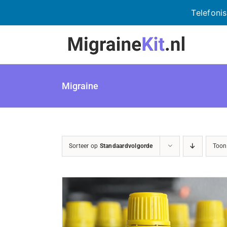
Telefoni
Ga
naar
inhoud
Migraine
Sorteer op
Standaardvolgorde
Too