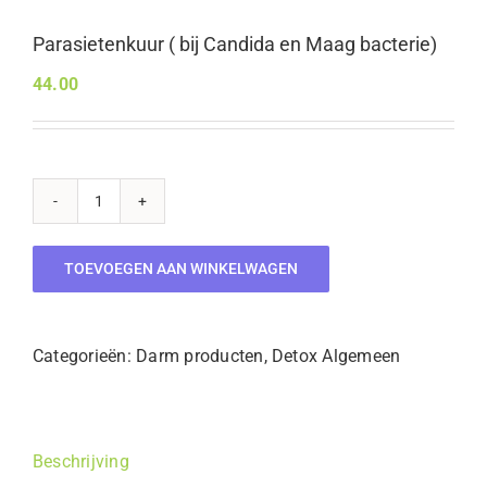
Parasietenkuur ( bij Candida en Maag bacterie)
44.00
Parasietenkuur
(
TOEVOEGEN AAN WINKELWAGEN
bij
Candida
en
Categorieën:
Darm producten
,
Detox Algemeen
Maag
bacterie)
aantal
Beschrijving