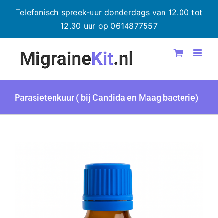
Telefonisch spreek-uur donderdags van 12.00 tot
12.30 uur op 0614877557
Ga
naar
inhoud
Parasietenkuur ( bij Candida en Maag bacterie)