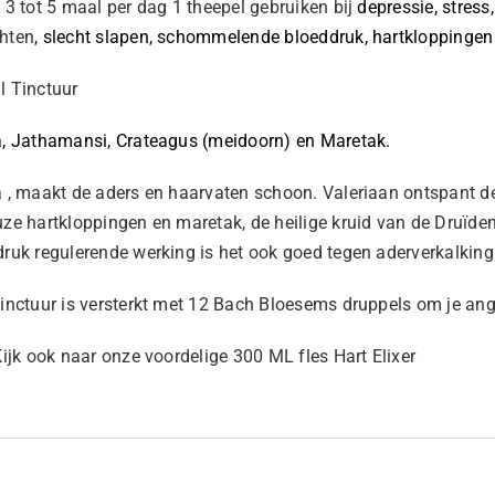
 3 tot 5 maal per dag 1 theepel gebruiken bij
depressie, stress,
hten
, slecht slapen, schommelende bloeddruk, hartkloppingen 
l Tinctuur
a, Jathamansi, Crateagus (meidoorn) en Maretak.
a , maakt de aders en haarvaten schoon. Valeriaan ontspant d
uze hartkloppingen en maretak, de heilige kruid van de Druïd
ruk regulerende werking is het ook goed tegen aderverkalking
inctuur is versterkt met 12 Bach Bloesems druppels om je ang
Kijk ook naar onze voordelige 300 ML fles Hart Elixer