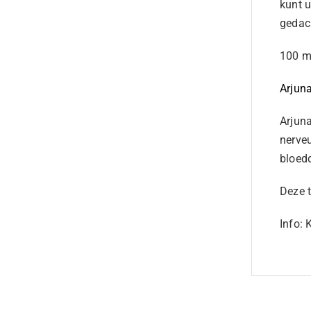
kunt u
gedac
100 m
Arjun
Arjun
nerve
bloedd
Deze t
Info: 