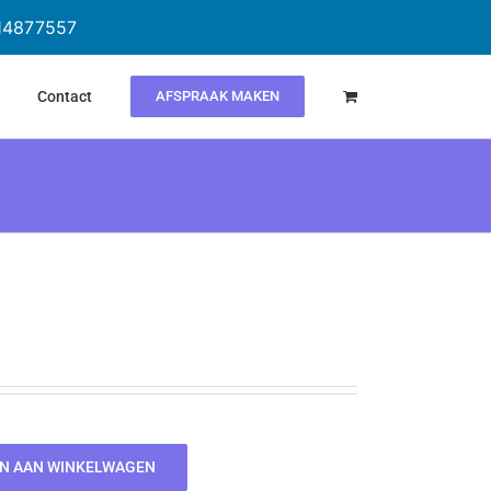
614877557
Contact
AFSPRAAK MAKEN
N AAN WINKELWAGEN