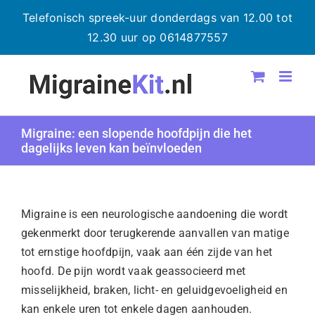
Telefonisch spreek-uur donderdags van 12.00 tot
12.30 uur op 0614877557
Ga
naar
inhoud
Migraine: een slopende hoofdpijn die het
dagelijks leven kan beïnvloeden
Migraine is een neurologische aandoening die wordt
gekenmerkt door terugkerende aanvallen van matige
tot ernstige hoofdpijn, vaak aan één zijde van het
hoofd. De pijn wordt vaak geassocieerd met
misselijkheid, braken, licht- en geluidgevoeligheid en
kan enkele uren tot enkele dagen aanhouden.